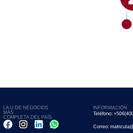
LA U DE NEGOCIOS
INFORMACIÓN
MÁS
Teléfono: +506(40
COMPLETA DEL PAÍS
Correo: matricula