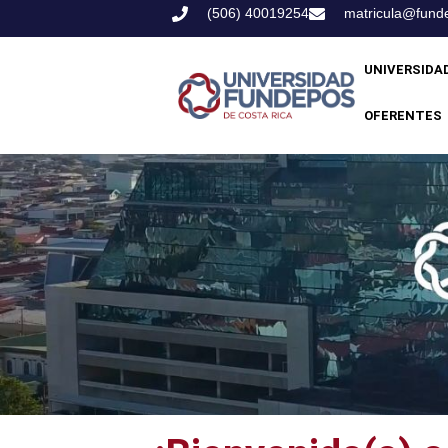
(506) 40019254
matricula@funde
UNIVERSIDA
OFERENTES