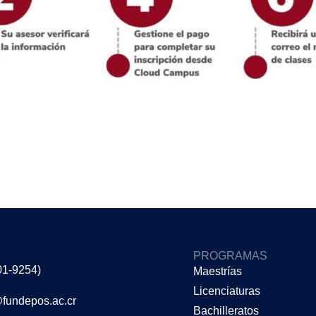
PROGRAMAS
01-9254)
Maestrías
Licenciaturas
@fundepos.ac.cr
Bachilleratos